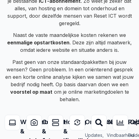
je bestaande
ICT-abonnement
. Zo weet je zeker dat
alles, van hosting en domein tot onderhoud en
support, door dezelfde mensen van Reset ICT wordt
geregeld.
Naast de vaste maandelijkse kosten rekenen we
eenmalige opstartkosten
. Deze zijn altijd maatwerk,
omdat iedere website en situatie anders is.
Past geen van onze standaardpakketten bij jouw
wensen? Geen probleem. In een oriënterend gesprek
en een korte online analyse kijken we samen wat jouw
bedrijf nodig heeft. Op basis daarvan doen we een
voorstel op maat
om je online marketingdoelen te
behalen.
Websitebouw
Content
Hosting
Onderhoud
SEO/GEO/
Rap
&
&
&
Updates,
Vindbaarheid
Duide