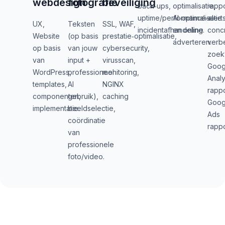
webdesign
fotografie
beveiliging
back‑ups,
optimalisatie,
rapp
uptime/performance‑alerts
AI‑optimalisatie
+
UX,
Teksten
SSL, WAF,
incidentafhandeling.
en online
conc
Website
(op basis
prestatie‑optimalisatie,
adverteren.
verbe
op basis
van jouw
cybersecurity,
zoek
van
input +
virusscan,
Goog
WordPress,
professioneel
monitoring,
Analy
templates,
AI
NGINX
rapp
componenten,
gebruik),
caching
Goog
implementatie.
beeldselectie,
Ads
coördinatie
rapp
van
professionele
foto/video.