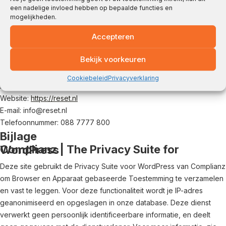
(een klacht over) de verwerking van uw persoonsgegevens, heeft
een nadelige invloed hebben op bepaalde functies en
mogelijkheden.
u het recht om een klacht in te dienen bij de Autoriteit
Persoonsgegevens.
Accepteren
10. Contactinformatie
Bekijk voorkeuren
Reset ICT
Kleveringweg 6, 2616LZ Delft
Cookiebeleid
Privacyverklaring
Nederland
Website:
https://reset.nl
E-mail:
info@
reset.nl
Telefoonnummer: 088 7777 800
Bijlage
Complianz | The Privacy Suite for WordPress
Deze site gebruikt de Privacy Suite voor WordPress van Complianz
om Browser en Apparaat gebaseerde Toestemming te verzamelen
en vast te leggen. Voor deze functionaliteit wordt je IP-adres
geanonimiseerd en opgeslagen in onze database. Deze dienst
verwerkt geen persoonlijk identificeerbare informatie, en deelt