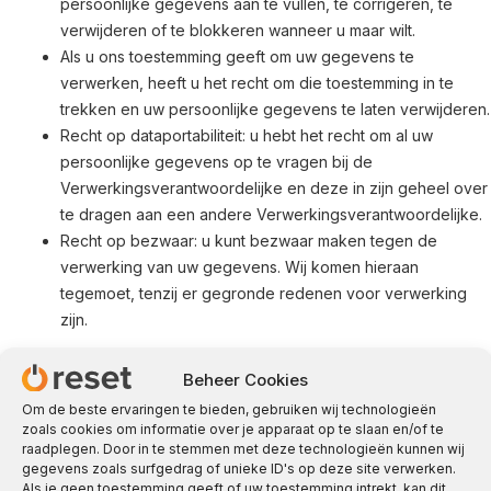
persoonlijke gegevens aan te vullen, te corrigeren, te
verwijderen of te blokkeren wanneer u maar wilt.
Als u ons toestemming geeft om uw gegevens te
verwerken, heeft u het recht om die toestemming in te
trekken en uw persoonlijke gegevens te laten verwijderen.
Recht op dataportabiliteit: u hebt het recht om al uw
persoonlijke gegevens op te vragen bij de
Verwerkingsverantwoordelijke en deze in zijn geheel over
te dragen aan een andere Verwerkingsverantwoordelijke.
Recht op bezwaar: u kunt bezwaar maken tegen de
verwerking van uw gegevens. Wij komen hieraan
tegemoet, tenzij er gegronde redenen voor verwerking
zijn.
Zorg ervoor dat u altijd duidelijk vermeldt wie u bent, zodat we er
Beheer Cookies
zeker van kunnen zijn dat we geen gegevens van de verkeerde
Om de beste ervaringen te bieden, gebruiken wij technologieën
persoon wijzigen of verwijderen.
zoals cookies om informatie over je apparaat op te slaan en/of te
9. Een klacht indienen
raadplegen. Door in te stemmen met deze technologieën kunnen wij
gegevens zoals surfgedrag of unieke ID's op deze site verwerken.
Als u niet tevreden bent met de manier waarop wij omgaan met
Als je geen toestemming geeft of uw toestemming intrekt, kan dit